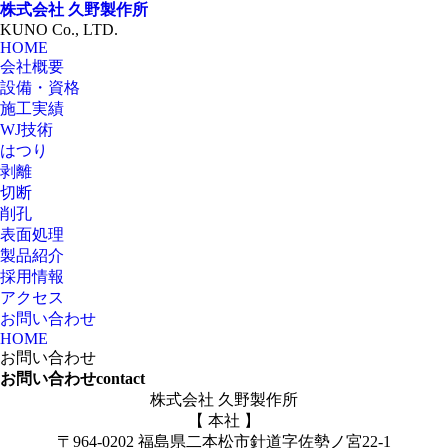
株式会社
久野製作所
KUNO Co., LTD.
HOME
会社概要
設備・資格
施工実績
WJ技術
はつり
剥離
切断
削孔
表面処理
製品紹介
採用情報
アクセス
お問い合わせ
HOME
お問い合わせ
お問い合わせ
contact
株式会社 久野製作所
【 本社 】
〒964-0202 福島県二本松市針道字佐勢ノ宮22-1