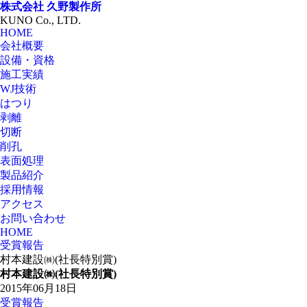
株式会社
久野製作所
KUNO Co., LTD.
HOME
会社概要
設備・資格
施工実績
WJ技術
はつり
剥離
切断
削孔
表面処理
製品紹介
採用情報
アクセス
お問い合わせ
HOME
受賞報告
村本建設㈱(社長特別賞)
村本建設㈱(社長特別賞)
2015年06月18日
受賞報告