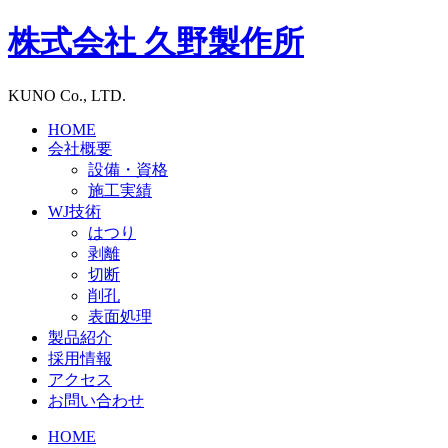
株式会社
久野製作所
KUNO Co., LTD.
HOME
会社概要
設備・資格
施工実績
WJ技術
はつり
剥離
切断
削孔
表面処理
製品紹介
採用情報
アクセス
お問い合わせ
HOME